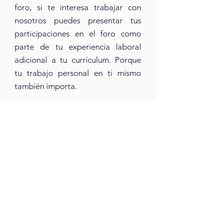
foro, si te interesa trabajar con
nosotros puedes presentar
tus
participaciones en el foro
como
parte de tu experiencia laboral
adicional a tu currícul
um
. Porque
tu trabajo personal en ti mismo
también importa.
6.
Si se irrumpe cualquiera de las
reglas previamente men
cionadas
la persona será expulsada del foro.
.
Evítanos realizar esta acción