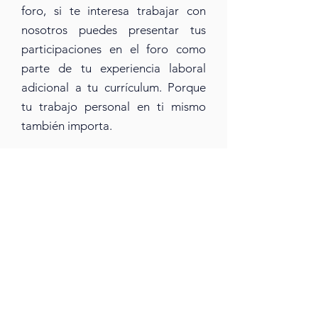
foro, si te interesa trabajar con
nosotros puedes presentar
tus
participaciones en el foro
como
parte de tu experiencia laboral
adicional a tu currícul
um
. Porque
tu trabajo personal en ti mismo
también importa.
6.
Si se irrumpe cualquiera de las
reglas previamente men
cionadas
la persona será expulsada del foro.
.
Evítanos realizar esta acción