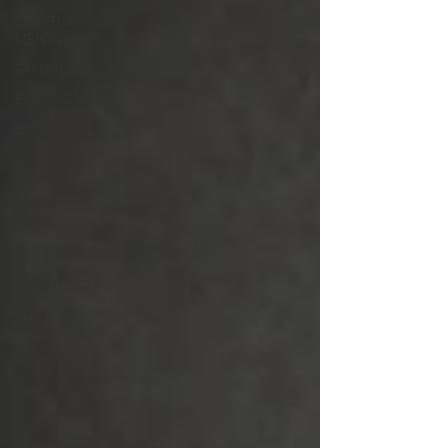
TRASTORNOS
MENTALES
TANATOLOGIA
EMOCIONES
ESTILOS DE
CRIANZA
FOBIAS
ANSIEDAD Y
ESTRÉS
DEPRESIÓN
PSICOLOGIA
TDAH