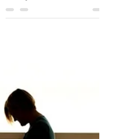
servicio de atención
psicológica?
El proceso de atención psicológica es
necesario cuando nos encontramos
sobrecargados emocionalmente, éstas
cargas pueden desencadenar...