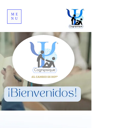
ME
NU