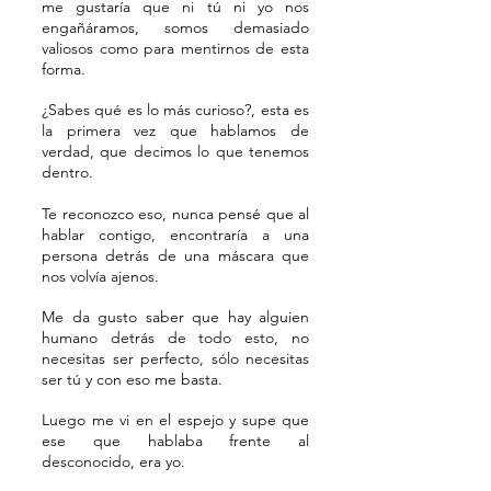
me gustaría que ni tú ni yo nos
engañáramos, somos demasiado
valiosos como para mentirnos de esta
forma.
¿
Sabes qué es lo más curioso?, esta
es
la primera vez que hablamos de
verdad, que decimos lo que tenemos
dentro.
Te r
econozco eso, nunca pensé que al
hablar contigo, encontraría a una
persona detrás de una
más
cara que
nos
volvía ajenos.
Me da gusto saber que hay alguien
humano detrás de todo esto
, no
necesitas ser perfecto, sólo necesitas
ser tú y con eso me basta.
Luego me vi en el espejo y supe que
ese que ha
bl
aba frente al
d
esconocido, era yo.