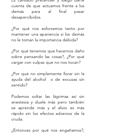
Es cansado pretender y luego darte
cuenta
de
que actuamo
s frente a los
demás para al final pasar
desapercibid
os.
¿Por qué nos esforzamos tanto por
mantener una apariencia si los demás
no le toman la importancia debida?
¿Por qué tenemos que hacernos daño
sobre pensando las cosas?, ¿Por qué
cargar con culpas que no nos tocan?
¿Por qué no simplemente llorar sin la
ayuda del alcohol o de excusas sin
sentido?
Podemos soltar las lágrimas así sin
anestesia y duele más pero también
se aprende más y el alivio es más
rápido sin los efectos adversos de la
cruda.
¿Entonces por qué nos engañamos?,