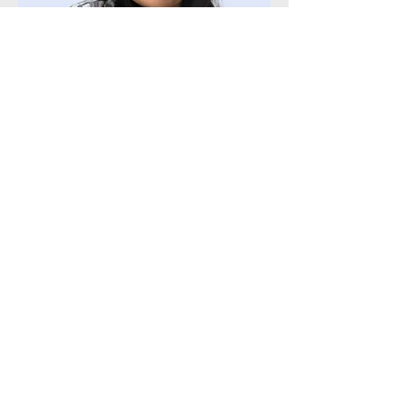
Psicóloga de Cognipsique
Alma Zacarías
Márquez
Céd Prof.
12360448
Experiencia en trauma, estrés
postraumático, trauma complejo,
disociación, depresión, ansiedad,
abuso sexual, bullying/moobing
laboral y violencia extrema.