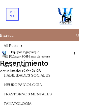
ME
NU
Entrada
All Posts
Equipo Cognipsique
All Posts
26 may 2021
2 min de lectura
Resentimiento
AUTOESTIMA
Actualizado:
15 abr 2023
HABILIDADES SOCIALES
NEUROPSICOLOGIA
TRASTORNOS MENTALES
TANATOLOGIA