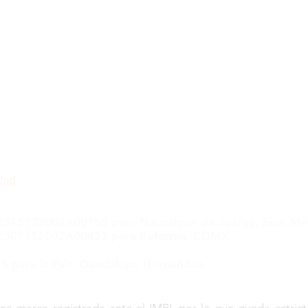
1, esq. Av. Primero de Mayo, Col. San Esteban, Naucalpan de
Centro Urbano, Cuautitlán Izcalli, Estado de México, C.P. 547
itas.cognipsique@gmail.com
40593505
dad
: 2515122002A00150
para Naucalpan de Juárez, Edo. Mé
: 2509152002A00453 para Reforma, CDMX
 para la Psic. Guadalupe Hernández