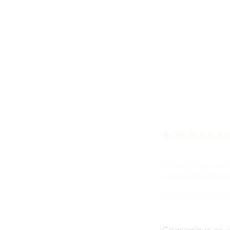
San Andrés Atoto 
Cuautitlán Izcalli
Calle Tlatlaya 9, 
Correo:
info.c
Whatsapp: 55 
Aviso de Privaci
Aviso Cofepris
Aviso Cofepris
Hechos por SEMS