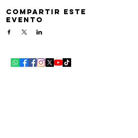
Compartir este
evento
Ubicaciones:​
Ciudad de México
Polanco
Temístocles 23, Polanco, Polanco V sección,
Miguel Hidalgo, 11550, Ciudad de México,
CDMX
Insurgentes San Borja
Sacramento 525, Insurgentes San Borja, Benito