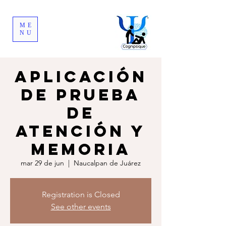
ME
NU
Aplicación
de prueba
de
atención y
memoria
mar 29 de jun
  |  
Naucalpan de Juárez
Registration is Closed
See other events