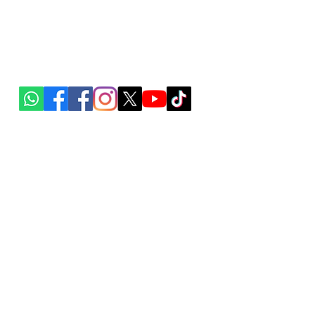
co
Polanco, Polanco V sección, Miguel Hidalgo, 11550, Ciudad 
 Borja
Insurgentes San Borja, Benito Juárez, 03100, Ciudad de Mé