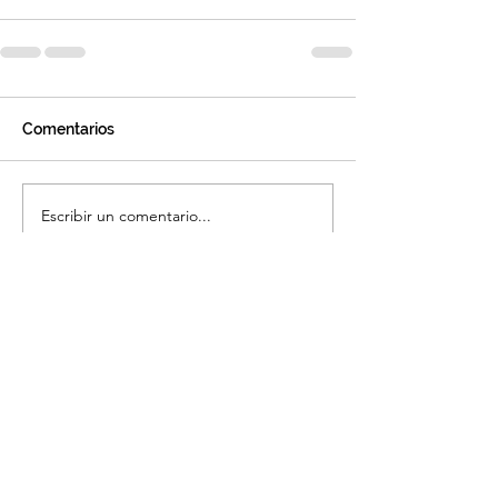
Comentarios
Escribir un comentario...
Ubicaciones:​
Ciudad de México
Polanco
Temístocles 23, Polanco, Polanco V sección,