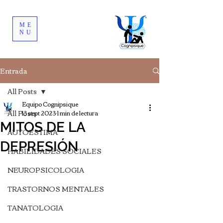
ME
NU
Entrada
All Posts
Equipo Cognipsique
All Posts
13 sept 2023
1 min de lectura
MITOS DE LA
AUTOESTIMA
DEPRESIÓN
HABILIDADES SOCIALES
NEUROPSICOLOGIA
TRASTORNOS MENTALES
TANATOLOGIA